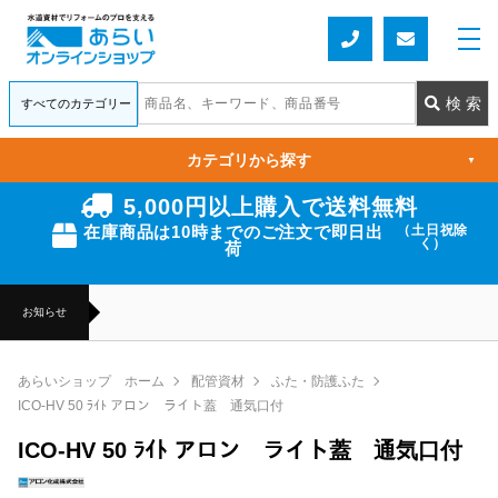
カテゴリから探す
▼
5,000円以上購入で送料無料
在庫商品は10時までのご注文で即日出
（土日祝除
く）
荷
お知らせ
あらいショップ ホーム
配管資材
ふた・防護ふた
ICO-HV 50 ﾗｲﾄ アロン ライト蓋 通気口付
ICO-HV 50 ﾗｲﾄ アロン ライト蓋 通気口付