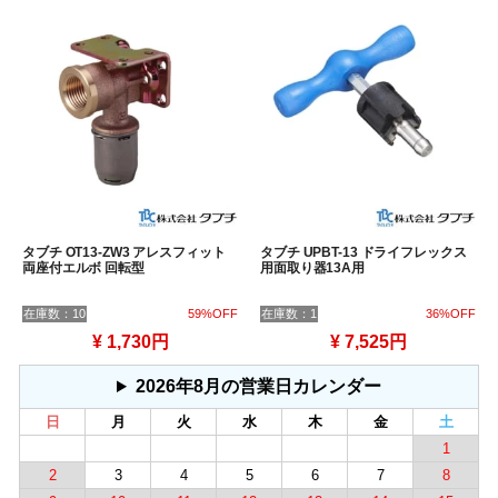
タブチ OT13-ZW3 アレスフィット
タブチ UPBT-13 ドライフレックス
両座付エルボ 回転型
用面取り器13A用
在庫数：10
59%OFF
在庫数：1
36%OFF
¥ 1,730円
¥ 7,525円
2026年8月の営業日カレンダー
日
月
火
水
木
金
土
1
2
3
4
5
6
7
8