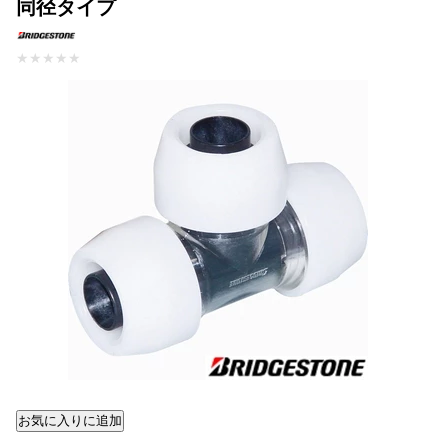
同径タイプ
★
★
★
★
★