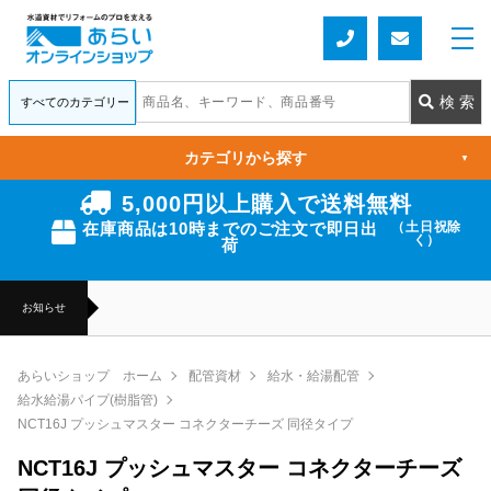
カテゴリから探す
▼
5,000円以上購入で送料無料
在庫商品は10時までのご注文で即日出
（土日祝除
く）
荷
お知らせ
あらいショップ ホーム
配管資材
給水・給湯配管
給水給湯パイプ(樹脂管)
NCT16J プッシュマスター コネクターチーズ 同径タイプ
NCT16J プッシュマスター コネクターチーズ