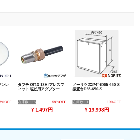
ステンレ
タブチ OT13-13HI アレスフ
ノーリツ ｽｴｵｷﾀﾞｲD65-650-S
ィット 塩ビ用アダプター
据置台D65-650-S
7%OFF
在庫数：13
59%OFF
在庫数：1
10%OFF
¥ 1,497円
¥ 19,998円