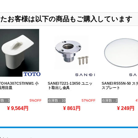
購入したお客様は以下の商品もご購入しています
TO HA307CST#NW1 小
SANEI T221-13X50 ユニッ
SANEI R555N-50 
器用目皿
ト取出し金具
スプレート
庫数：3
5%OFF
在庫数：10
57%OFF
在庫数：2
4
¥ 9,564円
¥ 861円
¥ 249円