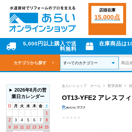
店頭在庫
15,000点
5,000円以上購入で送
在庫商品は1
料無料
カテゴリから探す
▼
あらいショップ ホーム
配管資材
2026年8月の営
業日カレンダー
OT13-YFE2 アレス
日
月
火
水
木
金
土
1
★
★
★
★
★
2
3
4
5
6
7
8
9
10
11
12
13
14
15