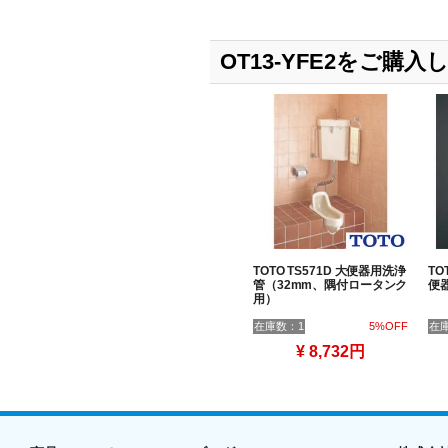
OT13-YFE2をご
TOTO TS571D 大便器用洗浄
TO
管（32mm、隅付ロータンク
便
用）
在庫数：1
5%OFF
在
¥ 8,732円