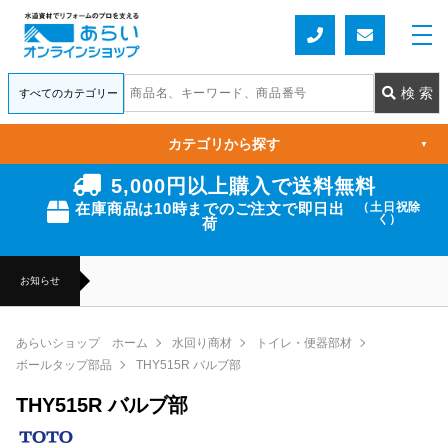
カテゴリから探す
▼
5,000円以上購入で送料無料
在庫商品は10時までのご注文で即日出
（土日祝除
く）
荷
お知らせ
あらいショップ ホーム
水回り商材
トイレ・便器部材
ボールタップ部品
THY515R バルブ部
THY515R バルブ部