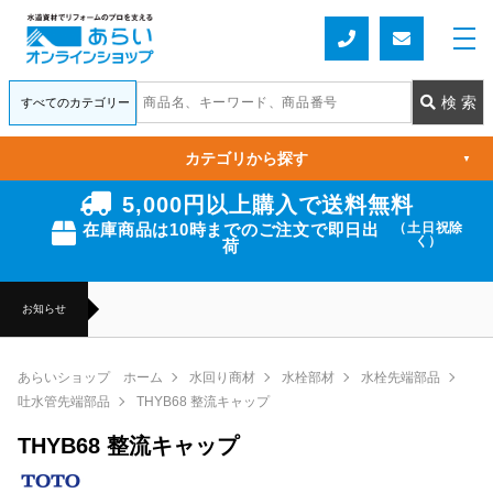
カテゴリから探す
▼
5,000円以上購入で送料無料
在庫商品は10時までのご注文で即日出
（土日祝除
く）
荷
お知らせ
あらいショップ ホーム
水回り商材
水栓部材
水栓先端部品
吐水管先端部品
THYB68 整流キャップ
THYB68 整流キャップ