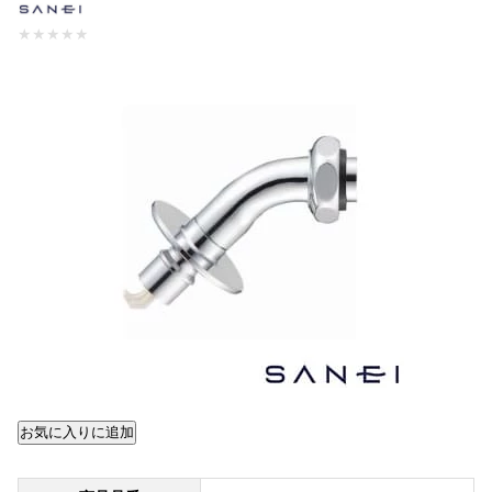
★
★
★
★
★