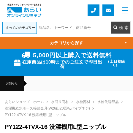
カテゴリから探す
▼
5,000円以上購入で送料無料
在庫商品は10時までのご注文で即日出
（土日祝除
く）
荷
お知らせ
あらいショップ ホーム
水回り商材
水栓部材
水栓先端部品
洗濯機給水ホース接続金具(W26山20回転パイプネジ)
PY122-4TVX-16 洗濯機用L型ニップル
PY122-4TVX-16 洗濯機用L型ニップル