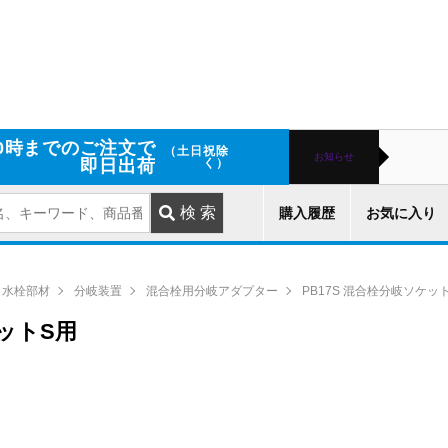
0時までのご注文で
（土日祝除
お知らせ
即日出荷
く）
購入履歴
お気に入り
水栓部材
分岐装置
混合栓用分岐アダプター
PB17S 混合栓分岐ソケッ
ケットS用