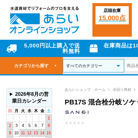
店頭在庫
15,000点
5,000円以上購入で送
在庫商品は1
料無料
カテゴリから探す
▼
あらいショップ ホーム
水回り商材
2026年8月の営
業日カレンダー
PB17S 混合栓分岐ソ
日
月
火
水
木
金
土
1
★
★
★
★
★
2
3
4
5
6
7
8
9
10
11
12
13
14
15