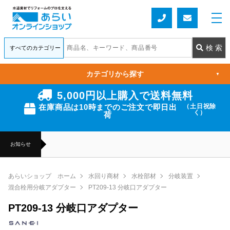
カテゴリから探す
▼
5,000円以上購入で送料無料
在庫商品は10時までのご注文で即日出
（土日祝除
く）
荷
お知らせ
あらいショップ ホーム
水回り商材
水栓部材
分岐装置
混合栓用分岐アダプター
PT209-13 分岐口アダプター
PT209-13 分岐口アダプター