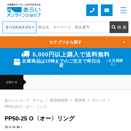
カテゴリから探す
▼
5,000円以上購入で送料無料
在庫商品は10時までのご注文で即日出
（土日祝除
く）
荷
お知らせ
あらいショップ ホーム
配管副資材
配管材
Oリング
PP50-25 O〈オー〉リング
PP50-25 O〈オー〉リング