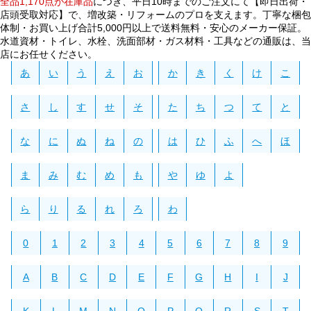
全品1,170点が在庫品
につき、平日10時までのご注文にて【即日出荷・
店頭受取対応】で、増改築・リフォームのプロを支えます。丁寧な梱包
体制・お買い上げ合計5,000円以上で送料無料・安心のメーカー保証。
水道資材・トイレ、水栓、洗面部材・ガス材料・工具などの通販は、当
店にお任せください。
あ
い
う
え
お
か
き
く
け
こ
さ
し
す
せ
そ
た
ち
つ
て
と
な
に
ぬ
ね
の
は
ひ
ふ
へ
ほ
ま
み
む
め
も
や
ゆ
よ
ら
り
る
れ
ろ
わ
0
1
2
3
4
5
6
7
8
9
A
B
C
D
E
F
G
H
I
J