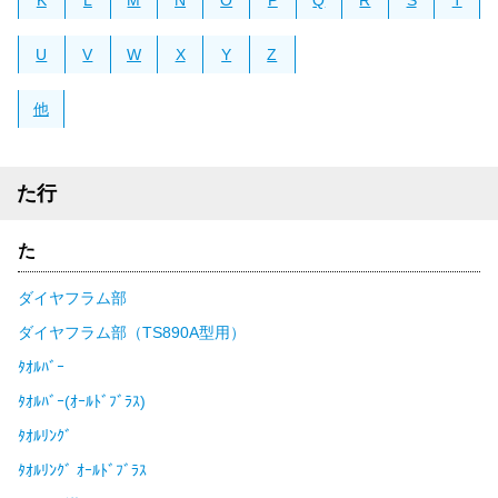
K
L
M
N
O
P
Q
R
S
T
U
V
W
X
Y
Z
他
た行
た
ダイヤフラム部
ダイヤフラム部（TS890A型用）
ﾀｵﾙﾊﾞｰ
ﾀｵﾙﾊﾞｰ(ｵｰﾙﾄﾞﾌﾞﾗｽ)
ﾀｵﾙﾘﾝｸﾞ
ﾀｵﾙﾘﾝｸﾞ ｵｰﾙﾄﾞﾌﾞﾗｽ