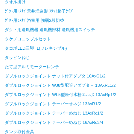
タオル掛け
ﾀﾞｸﾄ用ﾛｽﾅｲ 天井埋込形 ﾌﾗｯﾄ格子ﾀｲﾌﾟ
ﾀﾞｸﾄ用ﾛｽﾅｲ 浴室用 強弱2段切替
ダクト用送風機器 送風機部材 送風機用スイッチ
タケノコニップルセット
タコポLED三脚T1(フレキシブル)
タッピンねじ
たて型アルミモーターレンチ
ダブルロックジョイント ナット付アダプタ 10AxG1/2
ダブルロックジョイント WJ8型配管アダプタ－ 13AxRc1/2
ダブルロックジョイント WL5型座付水栓エルボ 13AxRp1/2
ダブルロックジョイント テーパーオネジ 13AxR1/2
ダブルロックジョイント テーパーめねじ 13AxRc1/2
ダブルロックジョイント テーパーめねじ 16AxRc3/4
タンク取付金具