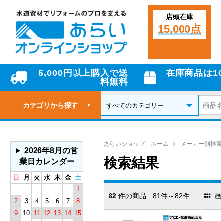
店頭在庫
15,000点
5,000円以上購入で送
在庫商品は1
料無料
カテゴリから探す
▼
あらいショップ ホーム
メーカー別検
2026年8月の営
検索結果
業日カレンダー
日
月
火
水
木
金
土
1
82
件の商品 81件～82件
画
2
3
4
5
6
7
8
9
10
11
12
13
14
15