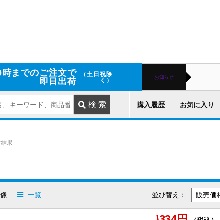
0時までのご注文で
（土日祝除
お知らせ
即日出荷
く）
購入履歴
お気に入り
索結果
像
一覧
並び替え：
\334円