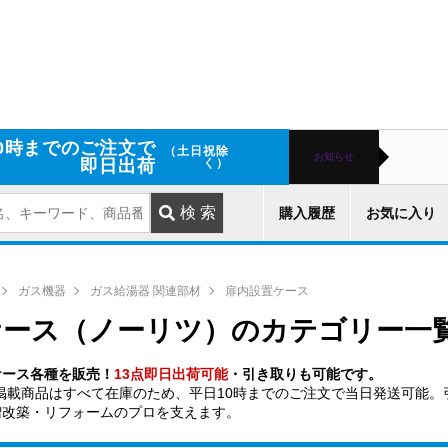
0時までのご注文で
（土日祝除
お知らせ
即日出荷
く）
購入履歴
お気に入り
ガス機器
ガス給湯器 関連部材
扉内設置ケース
ケース（ノーリツ）のカテゴリー一
ケース各種を販売！
13点即日出荷可能
・引き取りも可能です。
掲載商品はすべて在庫のため、平日10時までのご注文で当日発送可能。
増改築・リフォームのプロを支えます。