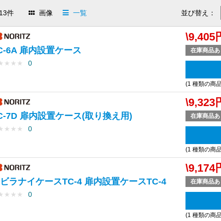
13件
画像
一覧
並び替え：
\9,405
C-6A 扉内設置ケース
在庫商品あ
★
★
★
★
0
(1 種類の商
\9,323
C-7D 扉内設置ケース(取り換え用)
在庫商品あ
★
★
★
★
0
(1 種類の商
\9,174
ビラナイケースTC-4 扉内設置ケースTC-4
在庫商品あ
★
★
★
★
0
(1 種類の商