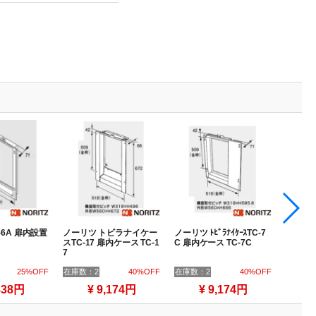
-6A 扉内設置
ノーリツ トビラナイケー
ノーリツ ﾄﾋﾞﾗﾅｲｹｰｽTC-7
ノーリ
スTC-17 扉内ケース TC-1
C 扉内ケース TC-7C
スTC-1
7
18U
25%OFF
在庫数：2
40%OFF
在庫数：2
40%OFF
在庫数：
838円
¥ 9,174円
¥ 9,174円