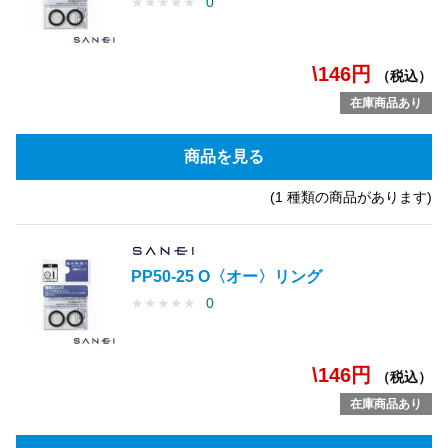
★
★
★
★
★
0
\146円
（税込）
在庫商品あり
商品を見る
(1 種類の商品があります)
PP50-25 O〈オー〉リング
★
★
★
★
★
0
\146円
（税込）
在庫商品あり