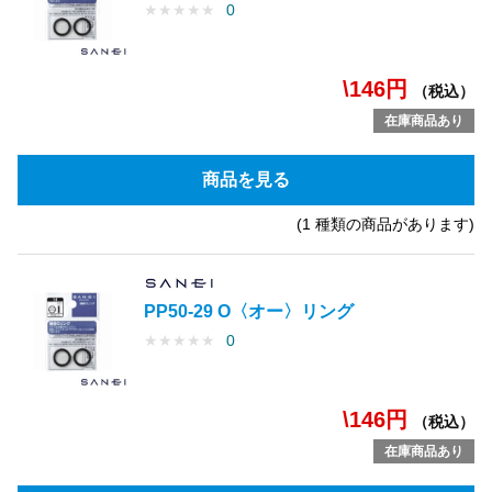
★
★
★
★
★
0
\146円
（税込）
在庫商品あり
商品を見る
(1 種類の商品があります)
PP50-29 O〈オー〉リング
★
★
★
★
★
0
\146円
（税込）
在庫商品あり