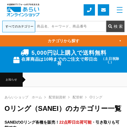
カテゴリから探す
▼
5,000円以上購入で送料無料
在庫商品は10時までのご注文で即日出
（土日祝除
く）
荷
お知らせ
あらいショップ ホーム
配管副資材
配管材
Oリング
Oリング（SANEI）のカテゴリー一覧
SANEIのOリング各種を販売！
22点即日出荷可能
・引き取りも可