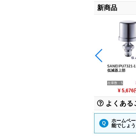
新商品
分
カクダイ 643-602 ボンパ
カクダイ 019-001 分水孔
SANEI PU7321-
ミニ（配管取付型）
アダプター
低減器上部
OFF
在庫数：2
32%OFF
在庫数：1
25%OFF
在庫数：5
¥ 5,049円
¥ 1,155円
¥ 5,676
よくある
ホームペー
Q
能でしょう