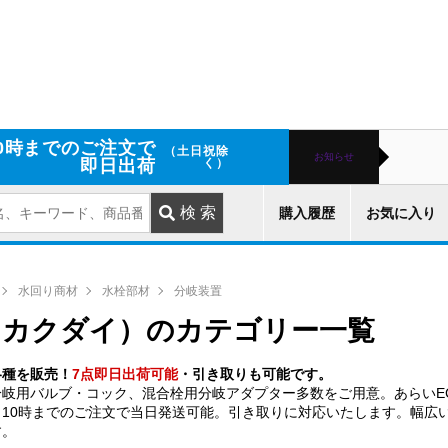
0時までのご注文で
（土日祝除
お知らせ
即日出荷
く）
購入履歴
お気に入り
水回り商材
水栓部材
分岐装置
（カクダイ）のカテゴリー一覧
各種を販売！
7点即日出荷可能
・引き取りも可能です。
分岐用バルブ・コック、混合栓用分岐アダプター多数をご用意。あらいE
10時までのご注文で当日発送可能。引き取りに対応いたします。幅広
す。