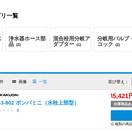
ゴリ一覧
水
浄水器ホース部
混合栓用分岐ア
分岐用バルブ
品
ダプター
コック
(2)
(1)
(2)
件
画像
一覧
並び替え：
\5,421
43-802 ボンパミニ（水栓上部型）
在庫商品あ
★
★
★
★
0
(1 種類の商