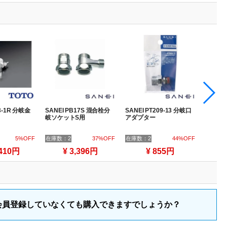
3-1R 分岐金
SANEI PB17S 混合栓分
SANEI PT209-13 分岐口
カクダイ 
岐ソケットS用
アダプター
ミニ（
5%OFF
在庫数：2
37%OFF
在庫数：2
44%OFF
在庫数：
,410円
¥ 3,396円
¥ 855円
会員登録していなくても購入できますでしょうか？