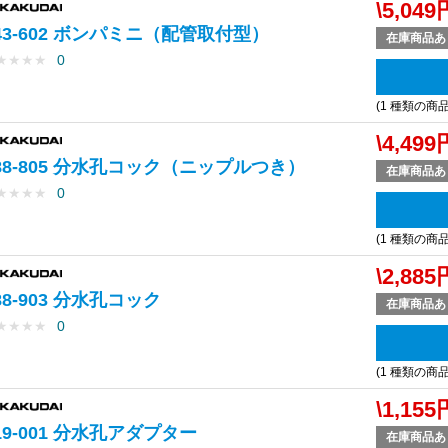
\5,049
43-602 ボンパミニ（配管取付型）
在庫商品あ
★
★
★
★
0
(1 種類の商
\4,499
88-805 分水孔コック（ニップルつき）
在庫商品あ
★
★
★
★
0
(1 種類の商
\2,885
88-903 分水孔コック
在庫商品あ
★
★
★
★
0
(1 種類の商
\1,155
19-001 分水孔アダプター
在庫商品あ