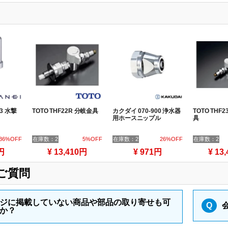
13 水撃
TOTO THF22R 分岐金具
カクダイ 070-900 浄水器
TOTO THF2
用ホースニップル
具
36%OFF
在庫数：2
5%OFF
在庫数：2
26%OFF
在庫数：2
円
¥ 13,410円
¥ 971円
¥ 13
ご質問
ジに掲載していない商品や部品の取り寄せも可
Q
か？