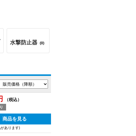
・
水撃防止器
(0)
円
（税込）
り
商品を見る
品があります)