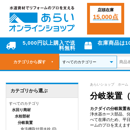
店頭在庫
15,000点
5,000円以上購入で送
在庫商品は1
料無料
カテゴリから探す
▼
あらいショップ ホーム
カテゴリから選ぶ
分岐装置
すべてのカテゴリ
カクダイの分岐装置
水回り商材
浄水器ホース部品、
水栓部材
べて在庫のため、平日
分岐装置
ームのプロを支えま
食洗機取付用水栓 (0)