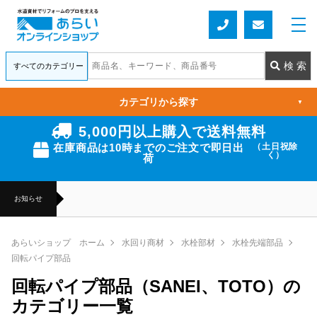
カテゴリから探す
▼
5,000円以上購入で送料無料
在庫商品は10時までのご注文で即日出
（土日祝除
く）
荷
お知らせ
あらいショップ ホーム
水回り商材
水栓部材
水栓先端部品
回転パイプ部品
回転パイプ部品（SANEI、TOTO）の
カテゴリー一覧