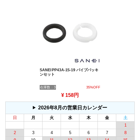
SANEI PP43A-1S-19 パイプパッキ
ンセット
在庫数：3
35%OFF
¥ 158円
2026年8月の営業日カレンダー
日
月
火
水
木
金
土
1
2
3
4
5
6
7
8