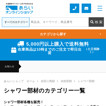
カテゴリから探す
▼
5,000円以上購入で送料無料
在庫商品は10時までのご注文で即日出
（土日祝除
く）
荷
お知らせ
あらいショップ ホーム
水回り商材
水栓部材
シャワー部材
シャワー部材のカテゴリー一覧
シャワー部材各種を販売！